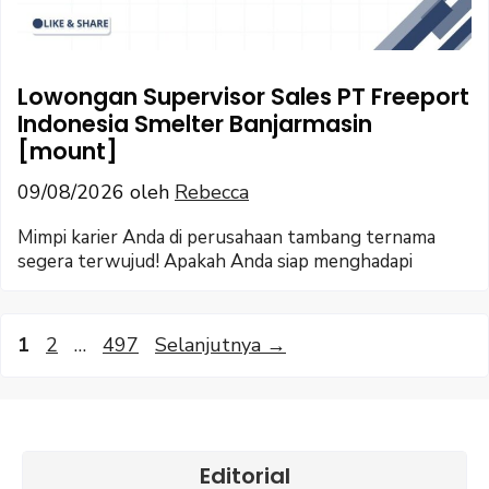
Lowongan Supervisor Sales PT Freeport
Indonesia Smelter Banjarmasin
[mount]
09/08/2026
oleh
Rebecca
Mimpi karier Anda di perusahaan tambang ternama
segera terwujud! Apakah Anda siap menghadapi
Halaman
Halaman
Halaman
1
2
…
497
Selanjutnya
→
Editorial