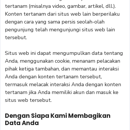
tertanam (misalnya video, gambar, artikel, dll.).
Konten tertanam dari situs web lain berperilaku
dengan cara yang sama persis seolah-olah
pengunjung telah mengunjungi situs web lain
tersebut.
Situs web ini dapat mengumpulkan data tentang
Anda, menggunakan cookie, menanam pelacakan
pihak ketiga tambahan, dan memantau interaksi
Anda dengan konten tertanam tersebut,
termasuk melacak interaksi Anda dengan konten
tertanam jika Anda memiliki akun dan masuk ke
situs web tersebut.
Dengan Siapa Kami Membagikan
Data Anda