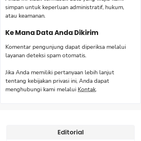
simpan untuk keperluan administratif, hukum,
atau keamanan.
Ke Mana Data Anda Dikirim
Komentar pengunjung dapat diperiksa melalui
layanan deteksi spam otomatis.
Jika Anda memiliki pertanyaan lebih lanjut
tentang kebijakan privasi ini, Anda dapat
menghubungi kami melalui
Kontak
.
Editorial