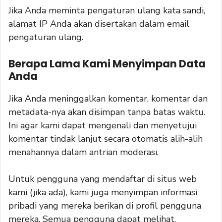
Jika Anda meminta pengaturan ulang kata sandi,
alamat IP Anda akan disertakan dalam email
pengaturan ulang.
Berapa Lama Kami Menyimpan Data
Anda
Jika Anda meninggalkan komentar, komentar dan
metadata-nya akan disimpan tanpa batas waktu.
Ini agar kami dapat mengenali dan menyetujui
komentar tindak lanjut secara otomatis alih-alih
menahannya dalam antrian moderasi.
Untuk pengguna yang mendaftar di situs web
kami (jika ada), kami juga menyimpan informasi
pribadi yang mereka berikan di profil pengguna
mereka. Semua pengguna dapat melihat,