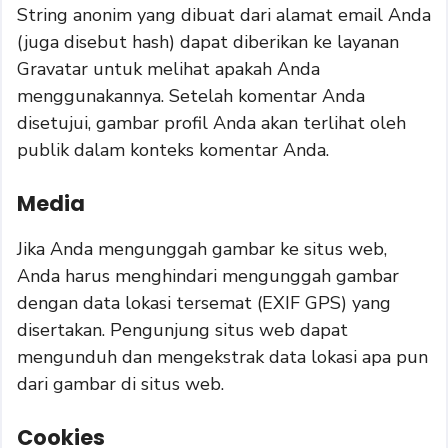
String anonim yang dibuat dari alamat email Anda
(juga disebut hash) dapat diberikan ke layanan
Gravatar untuk melihat apakah Anda
menggunakannya. Setelah komentar Anda
disetujui, gambar profil Anda akan terlihat oleh
publik dalam konteks komentar Anda.
Media
Jika Anda mengunggah gambar ke situs web,
Anda harus menghindari mengunggah gambar
dengan data lokasi tersemat (EXIF GPS) yang
disertakan. Pengunjung situs web dapat
mengunduh dan mengekstrak data lokasi apa pun
dari gambar di situs web.
Cookies