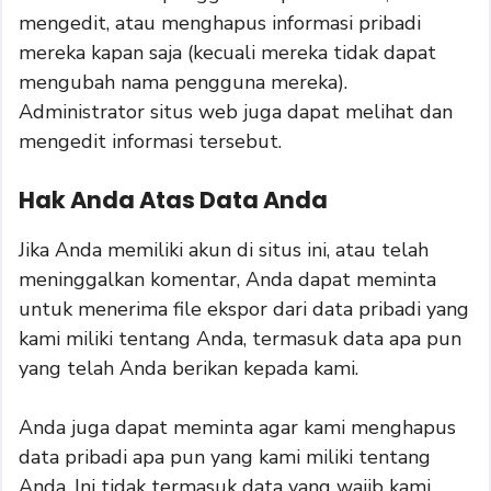
mengedit, atau menghapus informasi pribadi
mereka kapan saja (kecuali mereka tidak dapat
mengubah nama pengguna mereka).
Administrator situs web juga dapat melihat dan
mengedit informasi tersebut.
Hak Anda Atas Data Anda
Jika Anda memiliki akun di situs ini, atau telah
meninggalkan komentar, Anda dapat meminta
untuk menerima file ekspor dari data pribadi yang
kami miliki tentang Anda, termasuk data apa pun
yang telah Anda berikan kepada kami.
Anda juga dapat meminta agar kami menghapus
data pribadi apa pun yang kami miliki tentang
Anda. Ini tidak termasuk data yang wajib kami