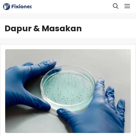
Langsung
M
ke
isi
Dapur & Masakan