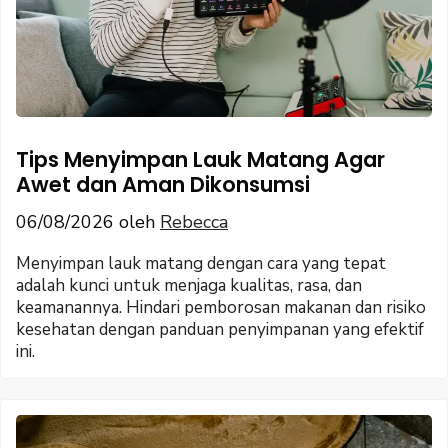
Tips Menyimpan Lauk Matang Agar
Awet dan Aman Dikonsumsi
06/08/2026
oleh
Rebecca
Menyimpan lauk matang dengan cara yang tepat
adalah kunci untuk menjaga kualitas, rasa, dan
keamanannya. Hindari pemborosan makanan dan risiko
kesehatan dengan panduan penyimpanan yang efektif
ini.