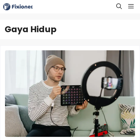
Langsung
M
ke
isi
Gaya Hidup