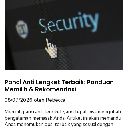
Panci Anti Lengket Terbaik: Panduan
Memilih & Rekomendasi
08/07/2026
oleh
Rebecca
Memilih panci anti lengket yang tepat bisa mengubah
pengalaman memasak Anda. Artikel ini akan memandu
Anda menemukan opsi terbaik yang sesuai dengan