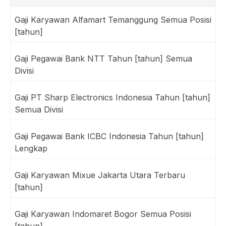
Gaji Karyawan Alfamart Temanggung Semua Posisi
[tahun]
Gaji Pegawai Bank NTT Tahun [tahun] Semua
Divisi
Gaji PT Sharp Electronics Indonesia Tahun [tahun]
Semua Divisi
Gaji Pegawai Bank ICBC Indonesia Tahun [tahun]
Lengkap
Gaji Karyawan Mixue Jakarta Utara Terbaru
[tahun]
Gaji Karyawan Indomaret Bogor Semua Posisi