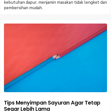
kebutuhan dapur, menjamin masakan tidak lengket dan
pembersihan mudah.
Tips Menyimpan Sayuran Agar Tetap
Segar Lebih Lama