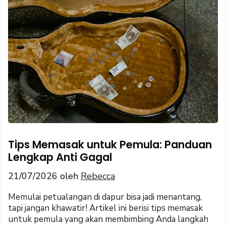
Tips Memasak untuk Pemula: Panduan
Lengkap Anti Gagal
21/07/2026
oleh
Rebecca
Memulai petualangan di dapur bisa jadi menantang,
tapi jangan khawatir! Artikel ini berisi tips memasak
untuk pemula yang akan membimbing Anda langkah