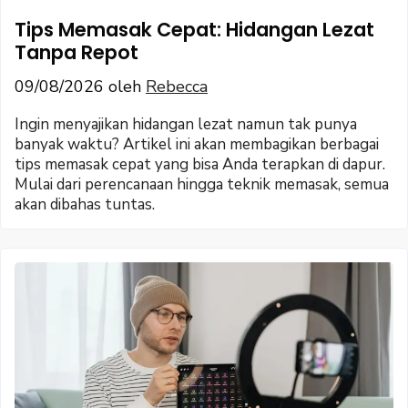
Tips Memasak Cepat: Hidangan Lezat
Tanpa Repot
09/08/2026
oleh
Rebecca
Ingin menyajikan hidangan lezat namun tak punya
banyak waktu? Artikel ini akan membagikan berbagai
tips memasak cepat yang bisa Anda terapkan di dapur.
Mulai dari perencanaan hingga teknik memasak, semua
akan dibahas tuntas.