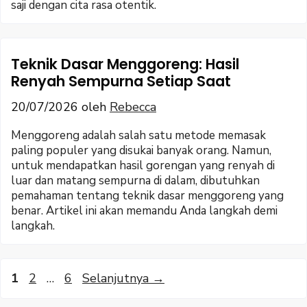
saji dengan cita rasa otentik.
Teknik Dasar Menggoreng: Hasil
Renyah Sempurna Setiap Saat
20/07/2026
oleh
Rebecca
Menggoreng adalah salah satu metode memasak
paling populer yang disukai banyak orang. Namun,
untuk mendapatkan hasil gorengan yang renyah di
luar dan matang sempurna di dalam, dibutuhkan
pemahaman tentang teknik dasar menggoreng yang
benar. Artikel ini akan memandu Anda langkah demi
langkah.
Halaman
Halaman
Halaman
1
2
…
6
Selanjutnya
→