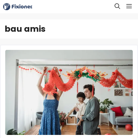
Langsung
M
ke
isi
bau amis