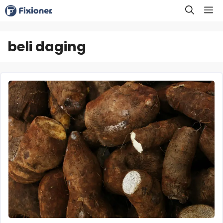
Langsung
M
ke
isi
beli daging