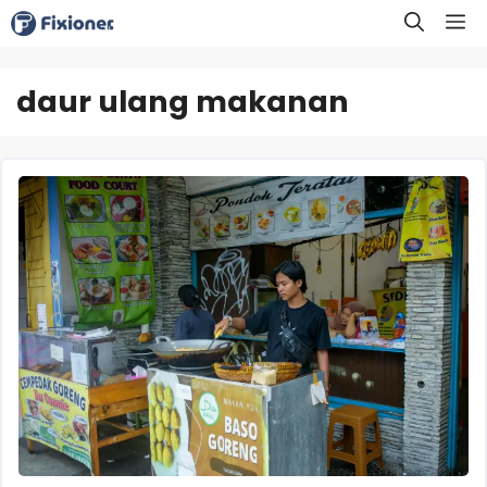
Langsung
M
ke
isi
daur ulang makanan