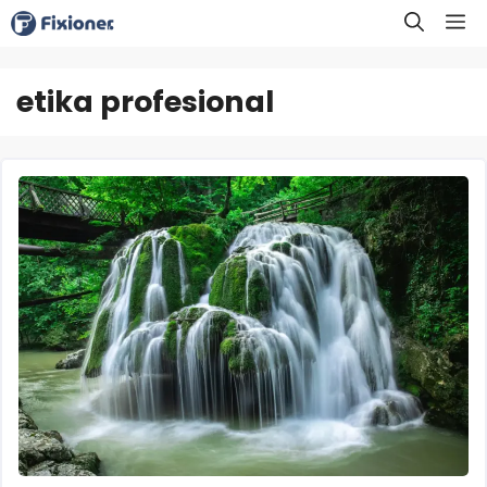
Langsung
M
ke
isi
etika profesional