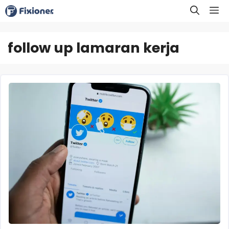
Langsung
M
ke
isi
follow up lamaran kerja