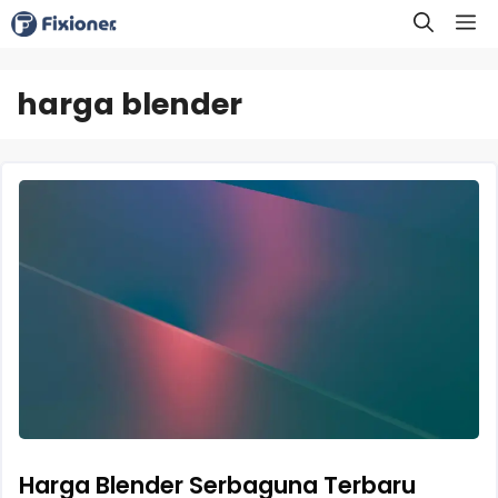
Langsung
M
ke
isi
harga blender
Harga Blender Serbaguna Terbaru