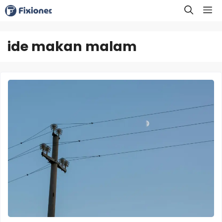
Langsung
M
ke
isi
ide makan malam