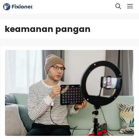
Langsung
M
ke
isi
keamanan pangan