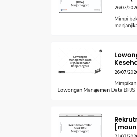
26/07/202
Mimpi bek
menjanjik
Lowon
Keseha
26/07/202
Mimpikan 
Lowongan Manajemen Data BPJS 
Rekrut
[moun
21/07/202