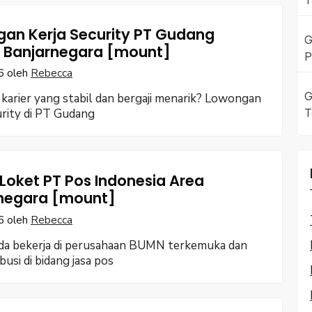
T
an Kerja Security PT Gudang
G
Banjarnegara [mount]
P
6
oleh
Rebecca
G
karier yang stabil dan bergaji menarik? Lowongan
T
urity di PT Gudang
Loket PT Pos Indonesia Area
negara [mount]
6
oleh
Rebecca
da bekerja di perusahaan BUMN terkemuka dan
busi di bidang jasa pos