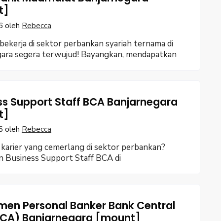
t]
6
oleh
Rebecca
ekerja di sektor perbankan syariah ternama di
gara segera terwujud! Bayangkan, mendapatkan
ss Support Staff BCA Banjarnegara
t]
6
oleh
Rebecca
karier yang cemerlang di sektor perbankan?
 Business Support Staff BCA di
men Personal Banker Bank Central
BCA) Banjarnegara [mount]