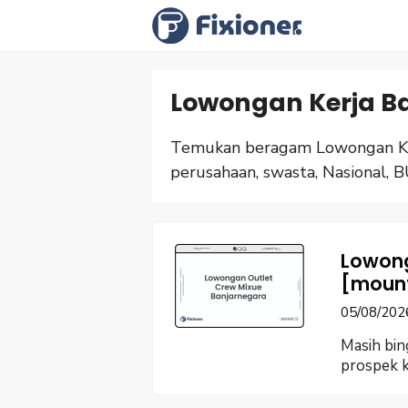
Langsung
ke
isi
Lowongan Kerja B
Temukan beragam Lowongan Ker
perusahaan, swasta, Nasional, B
Lowong
[moun
05/08/202
Masih bin
prospek k