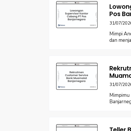
Lowong
Pos Ba
31/07/202
Mimpi An
dan menja
Rekrut
Muamal
31/07/202
Mimpimu b
Banjarneg
Teller