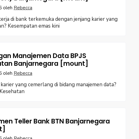
6
oleh
Rebecca
erja di bank terkemuka dengan jenjang karier yang
an? Kesempatan emas kini
gan Manajemen Data BPJS
tan Banjarnegara [mount]
6
oleh
Rebecca
karier yang cemerlang di bidang manajemen data?
Kesehatan
men Teller Bank BTN Banjarnegara
t]
6
oleh
Rebecca