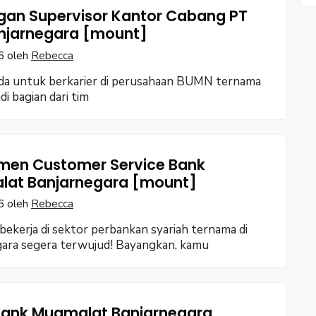
an Supervisor Kantor Cabang PT
njarnegara [mount]
6
oleh
Rebecca
da untuk berkarier di perusahaan BUMN ternama
di bagian dari tim
men Customer Service Bank
at Banjarnegara [mount]
6
oleh
Rebecca
ekerja di sektor perbankan syariah ternama di
ara segera terwujud! Bayangkan, kamu
 Bank Muamalat Banjarnegara