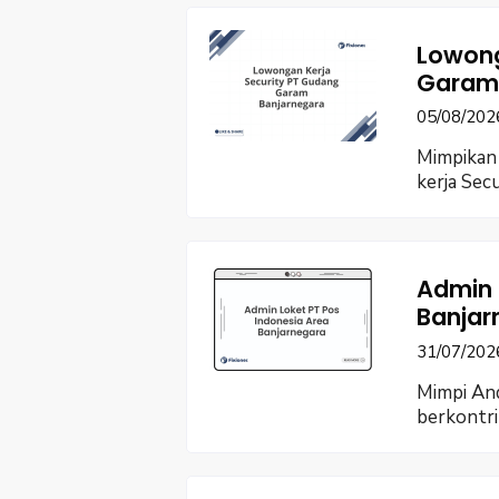
Lowong
Garam 
05/08/202
Mimpikan 
kerja Sec
Admin 
Banjar
31/07/202
Mimpi An
berkontri