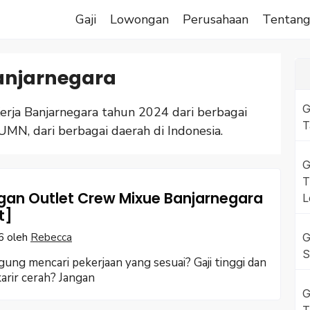
Gaji
Lowongan
Perusahaan
Tentan
anjarnegara
G
ja Banjarnegara tahun 2024 dari berbagai
T
UMN, dari berbagai daerah di Indonesia.
G
T
an Outlet Crew Mixue Banjarnegara
L
t]
6
oleh
Rebecca
G
S
gung mencari pekerjaan yang sesuai? Gaji tinggi dan
arir cerah? Jangan
G