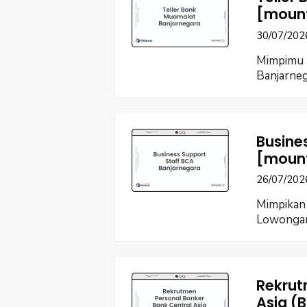
[moun
30/07/202
Mimpimu b
Banjarne
Busine
[moun
26/07/202
Mimpikan 
Lowongan
Rekrut
Asia (