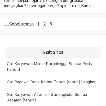
Mimpi menjadi sopir truk dengan penghasilan
menjanjikan? Lowongan Kerja Sopir Truk di Bantul
Halaman
Halaman
Halaman
←
Sebelumnya
1
2
3
Editorial
Gaji Karyawan Mixue Purbalingga Semua Posisi
[tahun]
Gaji Pegawai Bank Kalbar Tahun [tahun] Lengkap
Gaji Karyawan Alfamart Gunungkidul Semua
Jabatan [tahun]