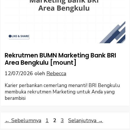
Rekrutmen BUMN Marketing Bank BRI
Area Bengkulu [mount]
12/07/2026
oleh
Rebecca
Karier perbankan cemerlang menanti! BRI Bengkulu
membuka rekrutmen Marketing untuk Anda yang
berambisi
Halaman
Halaman
Halaman
←
Sebelumnya
1
2
3
Selanjutnya
→