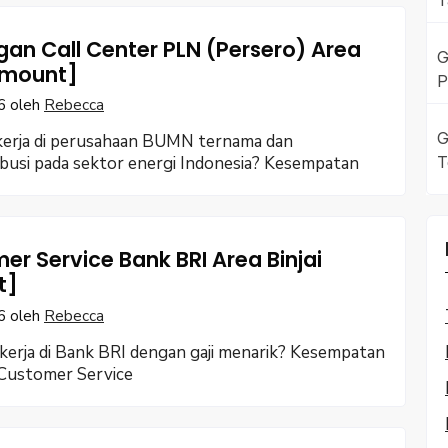
T
an Call Center PLN (Persero) Area
G
 [mount]
P
6
oleh
Rebecca
G
kerja di perusahaan BUMN ternama dan
T
busi pada sektor energi Indonesia? Kesempatan
er Service Bank BRI Area Binjai
t]
6
oleh
Rebecca
kerja di Bank BRI dengan gaji menarik? Kesempatan
 Customer Service