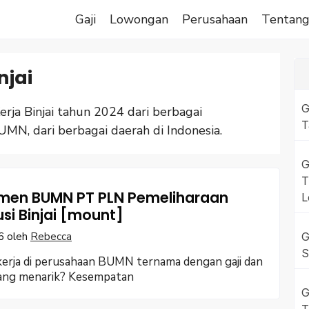
Gaji
Lowongan
Perusahaan
Tentan
njai
G
a Binjai tahun 2024 dari berbagai
T
UMN, dari berbagai daerah di Indonesia.
G
T
men BUMN PT PLN Pemeliharaan
L
usi Binjai [mount]
6
oleh
Rebecca
G
S
erja di perusahaan BUMN ternama dengan gaji dan
yang menarik? Kesempatan
G