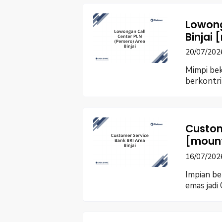
Lowong
Binjai
20/07/202
Mimpi be
berkontri
Custom
[moun
16/07/202
Impian be
emas jadi