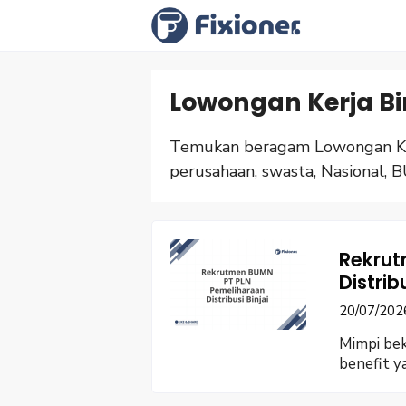
Langsung
ke
isi
Lowongan Kerja Bi
Temukan beragam Lowongan Kerj
perusahaan, swasta, Nasional, B
Rekrut
Distrib
20/07/202
Mimpi bek
benefit 