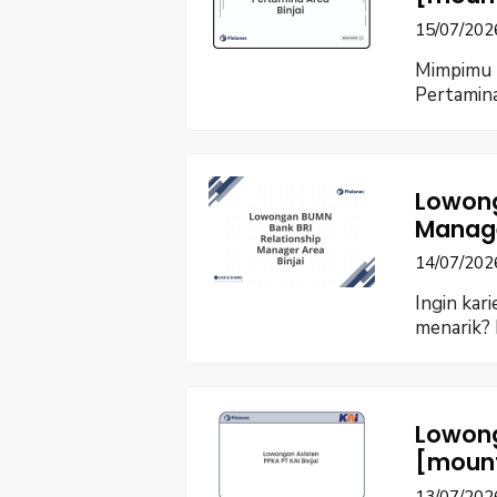
15/07/202
Mimpimu b
Pertamina
Lowong
Manage
14/07/202
Ingin kar
menarik? 
Lowong
[moun