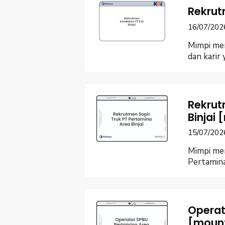
Rekrut
16/07/202
Mimpi men
dan karir 
Rekrut
Binjai
15/07/202
Mimpi me
Pertamina
Operat
[moun