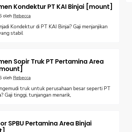
men Kondektur PT KAI Binjai [mount]
6
oleh
Rebecca
jadi Kondektur di PT KAI Binjai? Gaji menjanjikan
yang stabil
men Sopir Truk PT Pertamina Area
 [mount]
6
oleh
Rebecca
ngemudi truk untuk perusahaan besar seperti PT
? Gaji tinggi, tunjangan menarik,
or SPBU Pertamina Area Binjai
t]