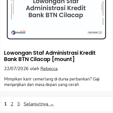
Lowongan Staf Administrasi Kredit
Bank BTN Cilacap [mount]
22/07/2026
oleh
Rebecca
Mimpikan karir cemerlang di dunia perbankan? Gaji
menjanjikan dan masa depan yang cerah
Halaman
Halaman
Halaman
1
2
3
Selanjutnya
→