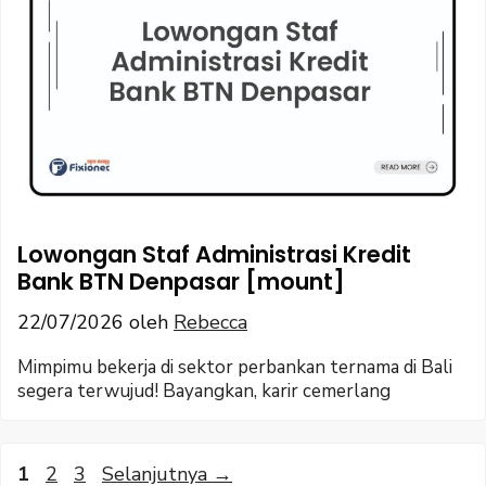
Lowongan Staf Administrasi Kredit
Bank BTN Denpasar [mount]
22/07/2026
oleh
Rebecca
Mimpimu bekerja di sektor perbankan ternama di Bali
segera terwujud! Bayangkan, karir cemerlang
Halaman
Halaman
Halaman
1
2
3
Selanjutnya
→