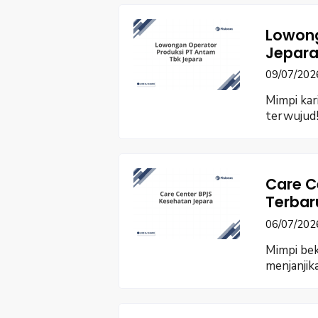
Lowong
Jepara
09/07/202
Mimpi kar
terwujud!
Care C
Terbar
06/07/202
Mimpi bek
menjanjik