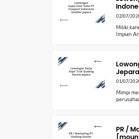
Indone
02/07/202
Miliki ka
Impian An
Lowong
Jepara
01/07/202
Mimpi men
perusaha
PR / M
[moun