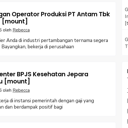
G
an Operator Produksi PT Antam Tbk
I
 [mount]
[
6
oleh
Rebecca
G
ier Anda di industri pertambangan ternama segera
T
 Bayangkan, bekerja di perusahaan
enter BPJS Kesehatan Jepara
u [mount]
6
oleh
Rebecca
erja di instansi pemerintah dengan gaji yang
an dan berdampak positif bagi