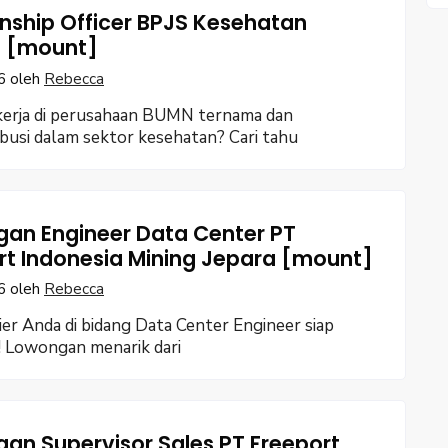
onship Officer BPJS Kesehatan
 [mount]
6
oleh
Rebecca
kerja di perusahaan BUMN ternama dan
busi dalam sektor kesehatan? Cari tahu
an Engineer Data Center PT
rt Indonesia Mining Jepara [mount]
6
oleh
Rebecca
ier Anda di bidang Data Center Engineer siap
! Lowongan menarik dari
an Supervisor Sales PT Freeport