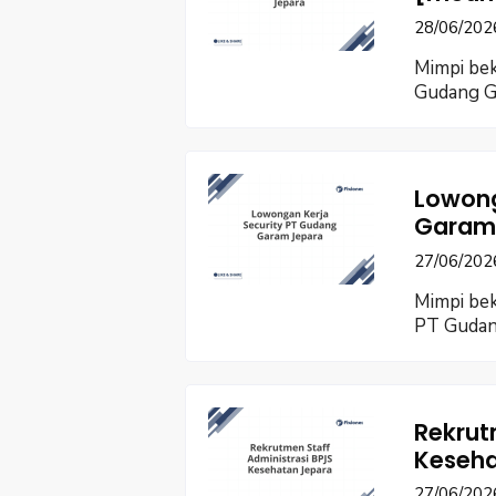
28/06/202
Mimpi bek
Gudang G
Lowong
Garam
27/06/202
Mimpi bek
PT Gudan
Rekrut
Keseha
27/06/202