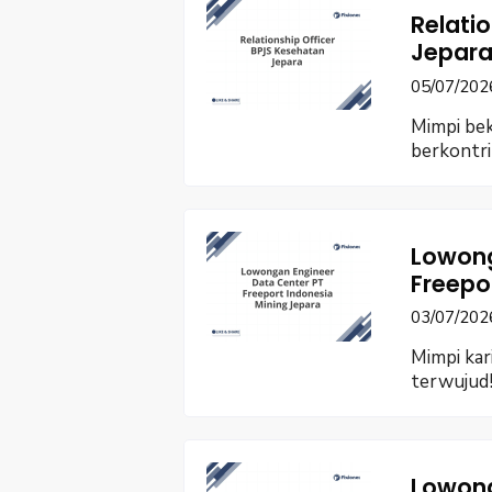
Relati
Jepara
05/07/202
Mimpi be
berkontri
Lowong
Freepo
03/07/202
Mimpi kar
terwujud
Lowong