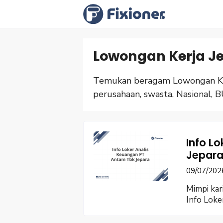
Langsung
ke
isi
Lowongan Kerja J
Temukan beragam Lowongan Ker
perusahaan, swasta, Nasional, B
Info L
Jepara
09/07/202
Mimpi kar
Info Loke