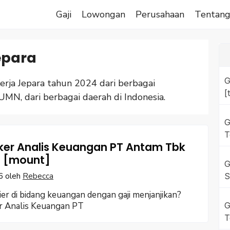
Gaji
Lowongan
Perusahaan
Tentan
epara
G
ja Jepara tahun 2024 dari berbagai
[
UMN, dari berbagai daerah di Indonesia.
G
T
oker Analis Keuangan PT Antam Tbk
 [mount]
G
6
oleh
Rebecca
S
ier di bidang keuangan dengan gaji menjanjikan?
r Analis Keuangan PT
G
T