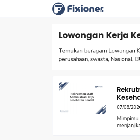
Langsung
ke
isi
Lowongan Kerja K
Temukan beragam Lowongan Ker
perusahaan, swasta, Nasional, B
Rekrut
Keseha
07/08/202
Mimpimu b
menjanjik