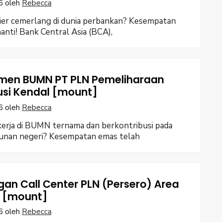
6
oleh
Rebecca
ier cemerlang di dunia perbankan? Kesempatan
nti! Bank Central Asia (BCA),
men BUMN PT PLN Pemeliharaan
busi Kendal [mount]
6
oleh
Rebecca
erja di BUMN ternama dan berkontribusi pada
nan negeri? Kesempatan emas telah
an Call Center PLN (Persero) Area
 [mount]
6
oleh
Rebecca