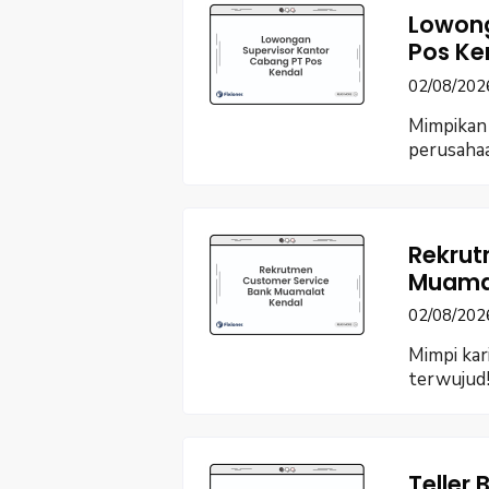
Lowong
Pos Ke
02/08/202
Mimpikan 
perusaha
Rekrut
Muamal
02/08/202
Mimpi kar
terwujud!
Teller