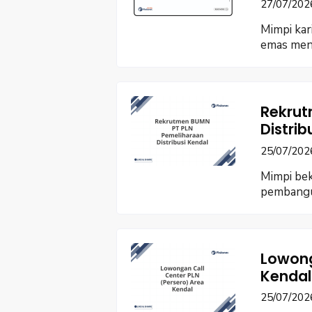
27/07/202
Mimpi kar
emas mena
Rekrut
Distri
25/07/202
Mimpi bek
pembangu
Lowong
Kendal
25/07/202