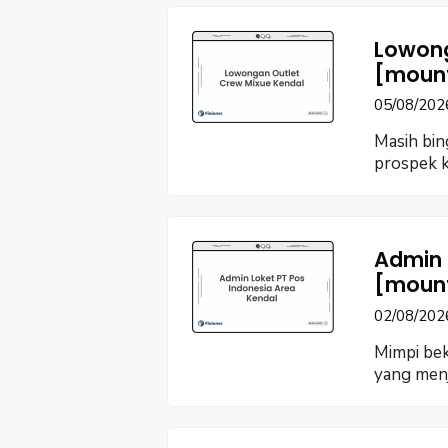
Lowong
[moun
05/08/202
Masih bin
prospek k
Admin 
[moun
02/08/202
Mimpi bek
yang menj