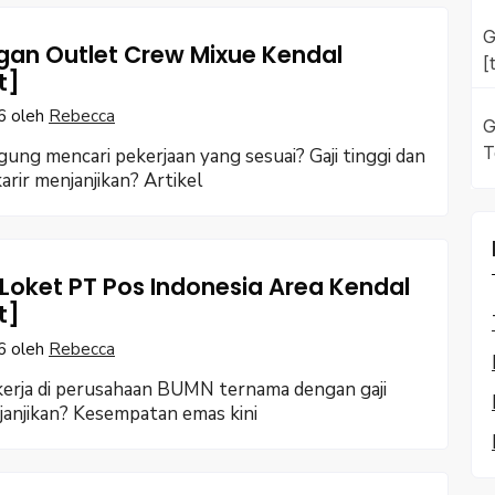
G
an Outlet Crew Mixue Kendal
[
t]
6
oleh
Rebecca
G
T
gung mencari pekerjaan yang sesuai? Gaji tinggi dan
arir menjanjikan? Artikel
Loket PT Pos Indonesia Area Kendal
t]
6
oleh
Rebecca
erja di perusahaan BUMN ternama dengan gaji
anjikan? Kesempatan emas kini