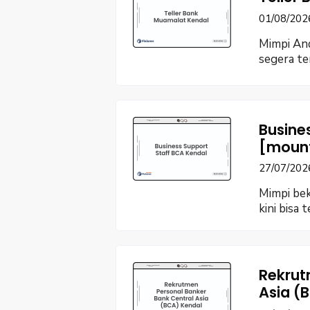
01/08/202
Mimpi And
segera te
Busine
[moun
27/07/202
Mimpi bek
kini bisa 
Rekrut
Asia (