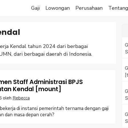
Gaji
Lowongan
Perusahaan
Tentan
endal
G
ja Kendal tahun 2024 dari berbagai
S
UMN, dari berbagai daerah di Indonesia.
G
[
men Staff Administrasi BPJS
tan Kendal [mount]
G
6
oleh
Rebecca
S
ekerja di instansi pemerintah ternama dengan gaji
an dan masa depan cerah?
G
S