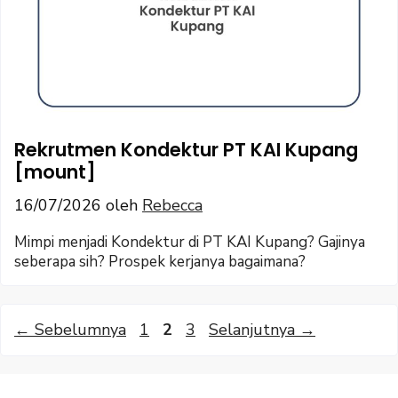
Rekrutmen Kondektur PT KAI Kupang
[mount]
16/07/2026
oleh
Rebecca
Mimpi menjadi Kondektur di PT KAI Kupang? Gajinya
seberapa sih? Prospek kerjanya bagaimana?
Halaman
Halaman
Halaman
←
Sebelumnya
1
2
3
Selanjutnya
→