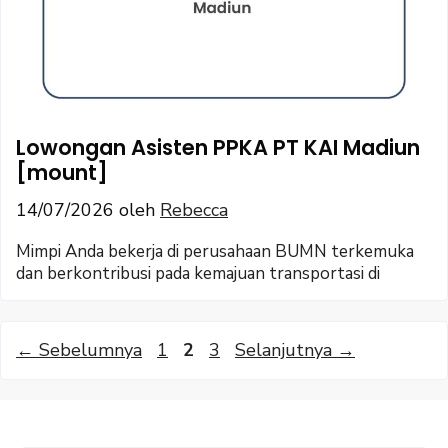
Lowongan Asisten PPKA PT KAI Madiun
[mount]
14/07/2026
oleh
Rebecca
Mimpi Anda bekerja di perusahaan BUMN terkemuka
dan berkontribusi pada kemajuan transportasi di
Halaman
Halaman
Halaman
←
Sebelumnya
1
2
3
Selanjutnya
→