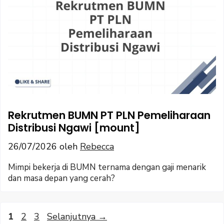
Rekrutmen BUMN PT PLN Pemeliharaan
Distribusi Ngawi [mount]
26/07/2026
oleh
Rebecca
Mimpi bekerja di BUMN ternama dengan gaji menarik
dan masa depan yang cerah?
Halaman
Halaman
Halaman
1
2
3
Selanjutnya
→