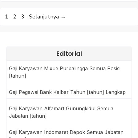
Halaman
Halaman
Halaman
1
2
3
Selanjutnya
→
Editorial
Gaji Karyawan Mixue Purbalingga Semua Posisi
[tahun]
Gaji Pegawai Bank Kalbar Tahun [tahun] Lengkap
Gaji Karyawan Alfamart Gunungkidul Semua
Jabatan [tahun]
Gaji Karyawan Indomaret Depok Semua Jabatan