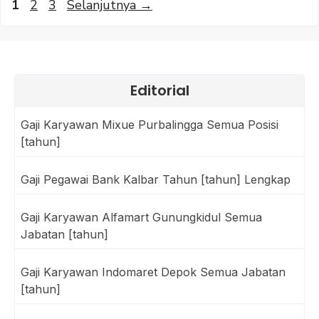
Halaman
Halaman
Halaman
1
2
3
Selanjutnya
→
Editorial
Gaji Karyawan Mixue Purbalingga Semua Posisi
[tahun]
Gaji Pegawai Bank Kalbar Tahun [tahun] Lengkap
Gaji Karyawan Alfamart Gunungkidul Semua
Jabatan [tahun]
Gaji Karyawan Indomaret Depok Semua Jabatan
[tahun]