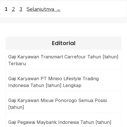
Halaman
Halaman
Halaman
1
2
3
Selanjutnya
→
Editorial
Gaji Karyawan Transmart Carrefour Tahun [tahun]
Terbaru
Gaji Karyawan PT Miniso Lifestyle Trading
Indonesia Tahun [tahun] Lengkap
Gaji Karyawan Mixue Ponorogo Semua Posisi
[tahun]
Gaji Pegawai Maybank Indonesia Tahun [tahun]