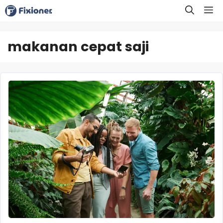
Langsung
M
ke
isi
makanan cepat saji