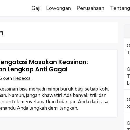
Gaji
Lowongan
Perusahaan
Tentan
n
G
T
engatasi Masakan Keasinan:
n Lengkap Anti Gagal
G
T
6
oleh
Rebecca
L
easinan bisa menjadi mimpi buruk bagi setiap koki,
n. Namun, jangan khawatir! Ada banyak trik dan
G
kan untuk menyelamatkan hidangan Anda dari rasa
S
 memandu Anda langkah demi langkah.
G