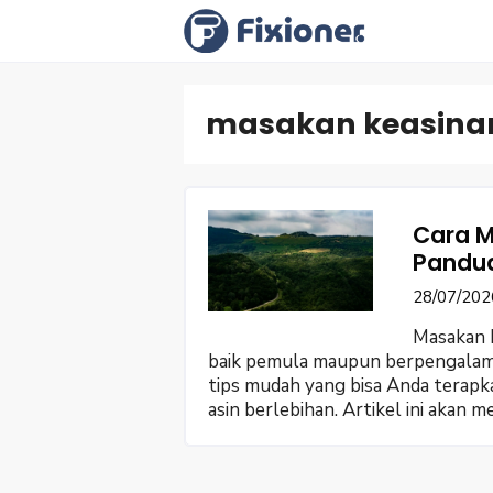
Langsung
ke
isi
masakan keasina
Cara M
Pandua
28/07/202
Masakan k
baik pemula maupun berpengalama
tips mudah yang bisa Anda terap
asin berlebihan. Artikel ini akan