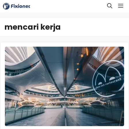
Langsung
M
ke
isi
mencari kerja