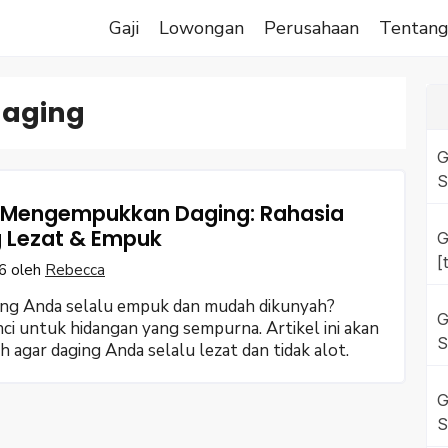
Gaji
Lowongan
Perusahaan
Tentan
aging
G
S
 Mengempukkan Daging: Rahasia
 Lezat & Empuk
G
[
6
oleh
Rebecca
ging Anda selalu empuk dan mudah dikunyah?
G
 untuk hidangan yang sempurna. Artikel ini akan
S
gar daging Anda selalu lezat dan tidak alot.
G
S