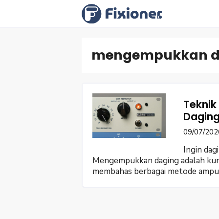
Langsung
ke
isi
mengempukkan d
Teknik
Daging
09/07/202
Ingin da
Mengempukkan daging adalah kunci
membahas berbagai metode ampuh a