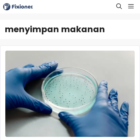
Langsung
M
ke
isi
menyimpan makanan