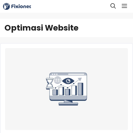
Langsung
M
ke
isi
Optimasi Website