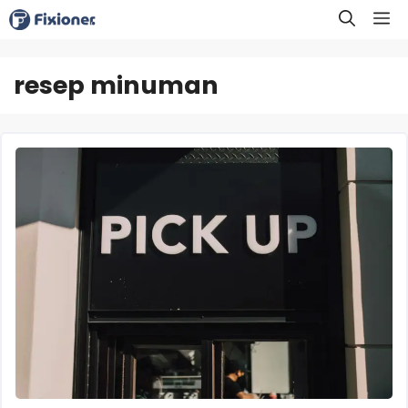
Langsung
M
ke
isi
resep minuman