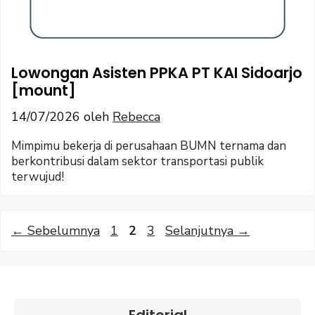
Lowongan Asisten PPKA PT KAI Sidoarjo
[mount]
14/07/2026
oleh
Rebecca
Mimpimu bekerja di perusahaan BUMN ternama dan
berkontribusi dalam sektor transportasi publik
terwujud!
Halaman
Halaman
Halaman
←
Sebelumnya
1
2
3
Selanjutnya
→