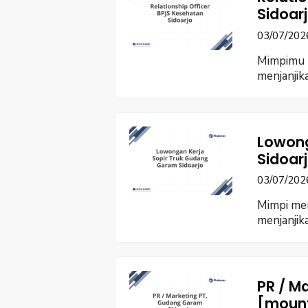
Sidoar
03/07/202
Mimpimu b
menjanjik
Lowong
Sidoar
03/07/202
Mimpi me
menjanji
PR / M
[moun