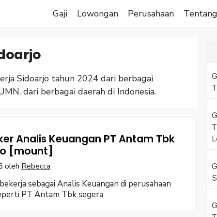
Gaji
Lowongan
Perusahaan
Tentan
doarjo
G
ja Sidoarjo tahun 2024 dari berbagai
T
UMN, dari berbagai daerah di Indonesia.
G
T
oker Analis Keuangan PT Antam Tbk
L
jo [mount]
6
oleh
Rebecca
G
S
ekerja sebagai Analis Keuangan di perusahaan
eperti PT Antam Tbk segera
G