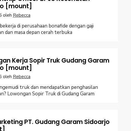
jo [mount]
6
oleh
Rebecca
ekerja di perusahaan bonafide dengan gaji
an dan masa depan cerah terbuka
an Kerja Sopir Truk Gudang Garam
jo [mount]
6
oleh
Rebecca
ngemudi truk dan mendapatkan penghasilan
kan? Lowongan Sopir Truk di Gudang Garam
arketing PT. Gudang Garam Sidoarjo
t]