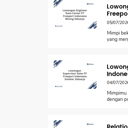
Lowong
Freepo
05/07/202
Mimpi bek
yang menj
Lowong
Indone
04/07/202
Mimpimu 
dengan po
Relati