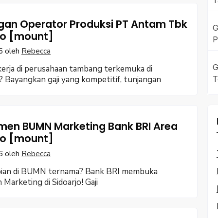
T
an Operator Produksi PT Antam Tbk
G
jo [mount]
P
6
oleh
Rebecca
G
erja di perusahaan tambang terkemuka di
T
? Bayangkan gaji yang kompetitif, tunjangan
men BUMN Marketing Bank BRI Area
jo [mount]
6
oleh
Rebecca
mpian di BUMN ternama? Bank BRI membuka
Marketing di Sidoarjo! Gaji