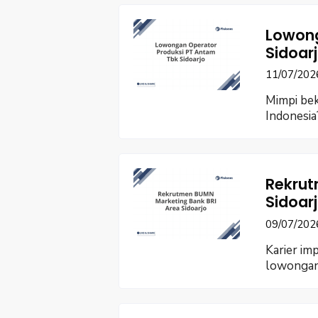
Lowong
Sidoar
11/07/202
Mimpi bek
Indonesia
Rekrut
Sidoar
09/07/202
Karier i
lowongan 