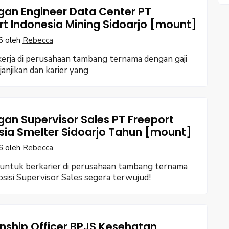
an Engineer Data Center PT
rt Indonesia Mining Sidoarjo [mount]
6
oleh
Rebecca
erja di perusahaan tambang ternama dengan gaji
anjikan dan karier yang
an Supervisor Sales PT Freeport
sia Smelter Sidoarjo Tahun [mount]
6
oleh
Rebecca
untuk berkarier di perusahaan tambang ternama
sisi Supervisor Sales segera terwujud!
onship Officer BPJS Kesehatan