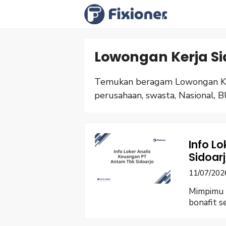
Langsung
ke
isi
Lowongan Kerja Si
Temukan beragam Lowongan Ker
perusahaan, swasta, Nasional, B
Info L
Sidoar
11/07/202
Mimpimu b
bonafit s