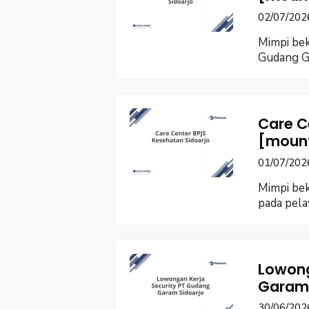
02/07/202
Mimpi bek
Gudang G
Care C
[moun
01/07/202
Mimpi bek
pada pel
Lowong
Garam 
30/06/202